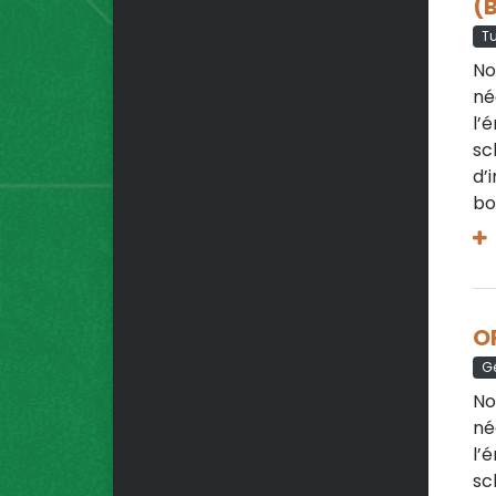
(B
Tu
No
né
l’
sc
d’
bo
O
Gé
No
né
l’
sc