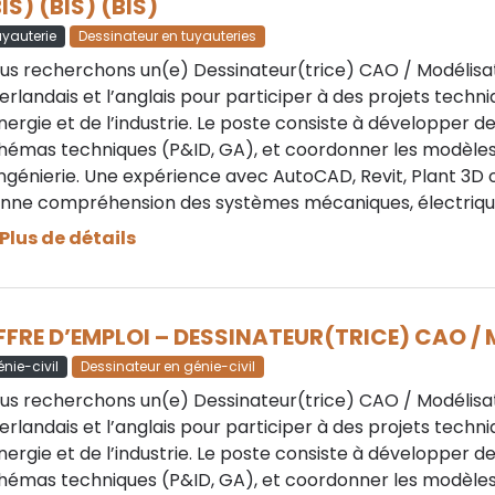
IS) (BIS) (BIS)
yauterie
Dessinateur en tuyauteries
us recherchons un(e) Dessinateur(trice) CAO / Modélisat
erlandais et l’anglais pour participer à des projets techni
énergie et de l’industrie. Le poste consiste à développer 
hémas techniques (P&ID, GA), et coordonner les modèles 
ingénierie. Une expérience avec AutoCAD, Revit, Plant 3D ou
nne compréhension des systèmes mécaniques, électrique
Plus de détails
FFRE D’EMPLOI – DESSINATEUR(TRICE) CAO /
nie-civil
Dessinateur en génie-civil
us recherchons un(e) Dessinateur(trice) CAO / Modélisat
erlandais et l’anglais pour participer à des projets techni
énergie et de l’industrie. Le poste consiste à développer 
hémas techniques (P&ID, GA), et coordonner les modèles 