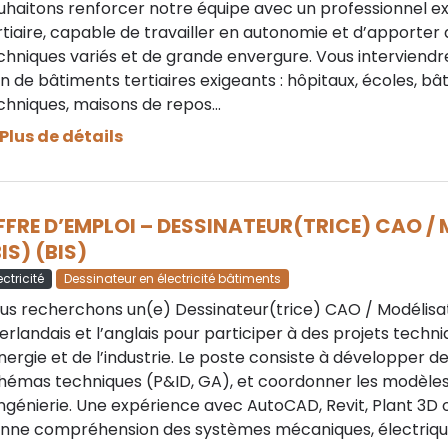
uhaitons renforcer notre équipe avec un professionnel ex
rtiaire, capable de travailler en autonomie et d’apporter 
chniques variés et de grande envergure. Vous interviendrez
in de bâtiments tertiaires exigeants : hôpitaux, écoles, bâ
chniques, maisons de repos…
Plus de détails
FFRE D’EMPLOI – DESSINATEUR(TRICE) CAO /
IS) (BIS)
ectricité
Dessinateur en électricité bâtiments
us recherchons un(e) Dessinateur(trice) CAO / Modélisat
erlandais et l’anglais pour participer à des projets techni
énergie et de l’industrie. Le poste consiste à développer 
hémas techniques (P&ID, GA), et coordonner les modèles 
ingénierie. Une expérience avec AutoCAD, Revit, Plant 3D ou
nne compréhension des systèmes mécaniques, électrique