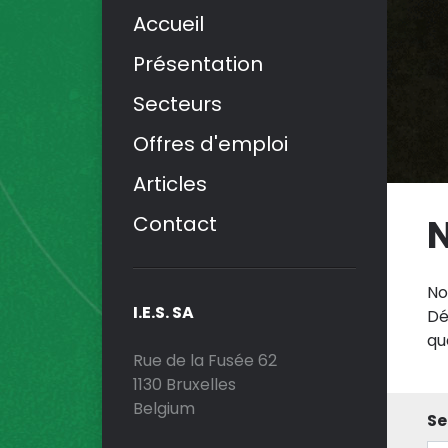
Accueil
Présentation
Secteurs
Offres d'emploi
Articles
Contact
N
No
I.E.S. SA
Dé
qu
Rue de la Fusée 62
1130 Bruxelles
Belgium
Se