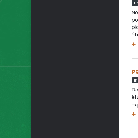
El
No
po
pl
ét
P
I
Da
ét
ex