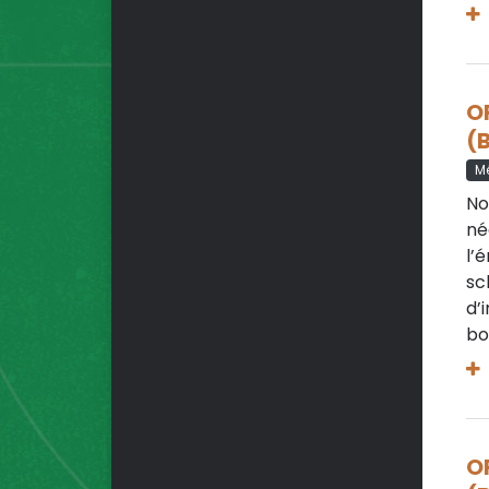
O
(B
M
No
né
l’
sc
d’
bo
O