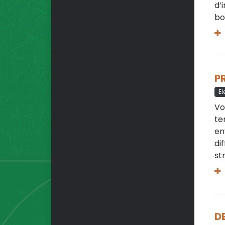
d’
bo
P
El
Vo
te
en
di
st
D