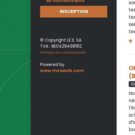
de confidentialité
so
te
INSCRIPTION
te
se
te
© Copyright I.E.S. SA
TVA : BE0429498182
Politique de confidentialité
Powered by
O
www.meaweb.com
(B
El
No
né
l’
sc
d’
bo