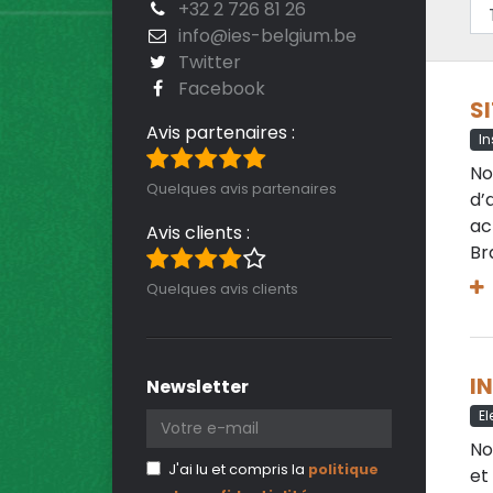
+32 2 726 81 26
info@ies-belgium.be
Twitter
Facebook
S
Avis partenaires :
I
No
Quelques avis partenaires
d’
ac
Avis clients :
Br
Quelques avis clients
I
Newsletter
El
No
J'ai lu et compris la
politique
et